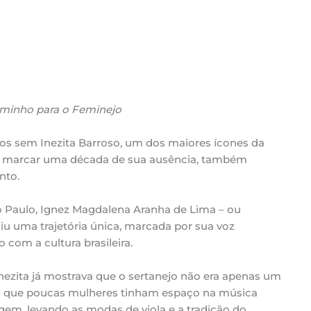
caminho para o Feminejo
os sem Inezita Barroso, um dos maiores ícones da
 de marcar uma década de sua ausência, também
nto.
 Paulo, Ignez Magdalena Aranha de Lima – ou
iu uma trajetória única, marcada por sua voz
com a cultura brasileira.
nezita já mostrava que o sertanejo não era apenas um
m que poucas mulheres tinham espaço na música
agem, levando as modas de viola e a tradição do