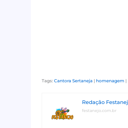
Tags:
Cantora Sertaneja
|
homenagem
|
Redação Festane
festanejo.com.br