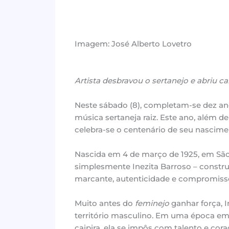
Imagem: José Alberto Lovetro
Artista desbravou o sertanejo e abriu 
Neste sábado (8), completam-se dez an
música sertaneja raiz. Este ano, além
celebra-se o centenário de seu nascime
Nascida em 4 de março de 1925, em São
simplesmente Inezita Barroso – constru
marcante, autenticidade e compromisso 
Muito antes do
feminejo
ganhar força, I
território masculino. Em uma época e
caipira, ela se impôs com talento e cor