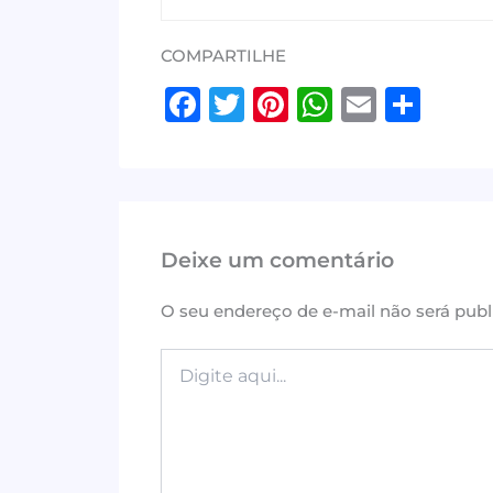
COMPARTILHE
F
T
Pi
W
E
S
a
w
n
h
m
h
c
it
te
at
ai
ar
e
te
r
s
l
e
b
r
e
A
Deixe um comentário
o
st
p
o
p
O seu endereço de e-mail não será publ
k
Digite
aqui...