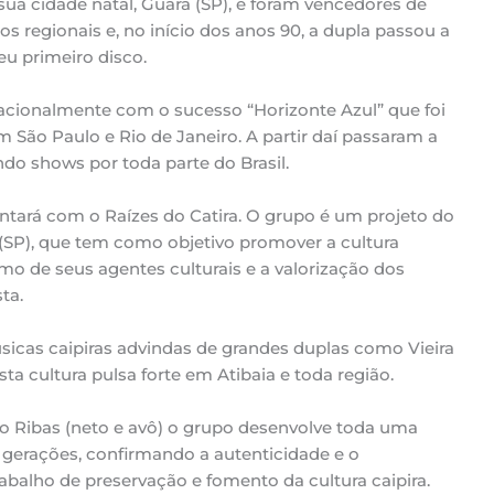
sua cidade natal, Guará (SP), e foram vencedores de
hos regionais e, no início dos anos 90, a dupla passou a
eu primeiro disco.
acionalmente com o sucesso “Horizonte Azul” que foi
São Paulo e Rio de Janeiro. A partir daí passaram a
ndo shows por toda parte do Brasil.
ntará com o Raízes do Catira. O grupo é um projeto do
 (SP), que tem como objetivo promover a cultura
smo de seus agentes culturais e a valorização dos
ta.
icas caipiras advindas de grandes duplas como Vieira
ta cultura pulsa forte em Atibaia e toda região.
no Ribas (neto e avô) o grupo desenvolve toda uma
á gerações, confirmando a autenticidade e o
alho de preservação e fomento da cultura caipira.