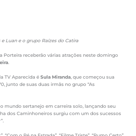
 e Luan e o grupo Raízes do Catira
da Porteira receberão várias atrações neste domingo
eira
.
a TV Aparecida é
Sula Miranda
, que começou sua
970, junto de suas duas irmãs no grupo “As
 o mundo sertanejo em carreira solo, lançando seu
ainha dos Caminhoneiros surgiu com um dos sucessos
”.
”, “Com o Pé na Estrada”, “Filme Triste”, “Rumo Certo”,