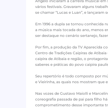
Ângelo iniciaram a carreira musical em 
vários festivais. Gravaram alguns trabal
se chamar “Lucas e Luan”, e lançaram s
Em 1996 a dupla se tornou conhecida n
a música mais tocada do ano, menos em 
ser destaque no cenário sertanejo, faze
Por fim, a produção da TV Aparecida co
Centro de Tradições Caipiras de Atibaia
caipira de Atibaia e região, o protagoni
saberes e práticas do povo caipira paulis
Seu repertório é todo composto por mús
e Vieirinha, as quais nos mostram que es
Nas vozes de Gustavo Maiolli e Marceli
coreografia passada de pai para filho h
comprometimento desse importante trab