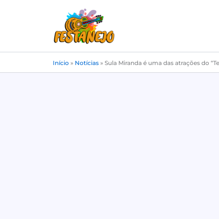
Ir
para
o
conteúdo
Início
»
Notícias
»
Sula Miranda é uma das atrações do “T