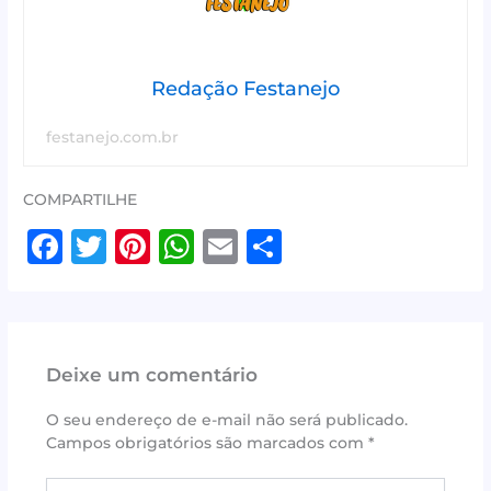
Redação Festanejo
festanejo.com.br
COMPARTILHE
F
T
Pi
W
E
S
a
w
n
h
m
h
c
it
te
at
ai
ar
e
te
r
s
l
e
Deixe um comentário
b
r
e
A
o
st
p
O seu endereço de e-mail não será publicado.
Campos obrigatórios são marcados com
*
o
p
Digite