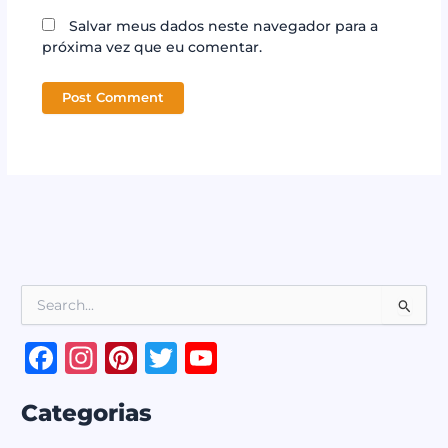
Salvar meus dados neste navegador para a
próxima vez que eu comentar.
P
e
s
F
In
Pi
T
Y
q
a
st
n
w
o
u
i
Categorias
c
a
te
it
u
s
a