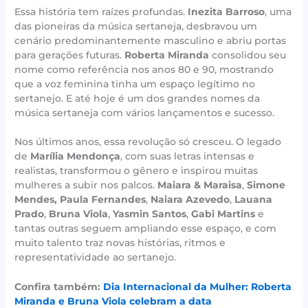
Essa história tem raízes profundas.
Inezita Barroso
, uma
das pioneiras da música sertaneja, desbravou um
cenário predominantemente masculino e abriu portas
para gerações futuras.
Roberta Miranda
consolidou seu
nome como referência nos anos 80 e 90, mostrando
que a voz feminina tinha um espaço legítimo no
sertanejo. E até hoje é um dos grandes nomes da
música sertaneja com vários lançamentos e sucesso.
Nos últimos anos, essa revolução só cresceu. O legado
de
Marília Mendonça
, com suas letras intensas e
realistas, transformou o gênero e inspirou muitas
mulheres a subir nos palcos.
Maiara & Maraisa
,
Simone
Mendes,
Paula Fernandes
,
Naiara Azevedo
,
Lauana
Prado
,
Bruna Viola
,
Yasmin Santos
,
Gabi Martins
e
tantas outras seguem ampliando esse espaço, e com
muito talento traz novas histórias, ritmos e
representatividade ao sertanejo.
Confira também:
Dia Internacional da Mulher: Roberta
Miranda e Bruna Viola celebram a data