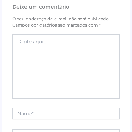
e
te
r
s
l
e
Deixe um comentário
b
r
e
A
o
st
p
O seu endereço de e-mail não será publicado.
Campos obrigatórios são marcados com
*
o
p
k
Digite
aqui...
Name*