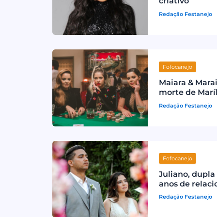
criativo”
Redação Festanejo
Fofocanejo
Maiara & Mara
morte de Marí
Redação Festanejo
Fofocanejo
Juliano, dupl
anos de relac
Redação Festanejo