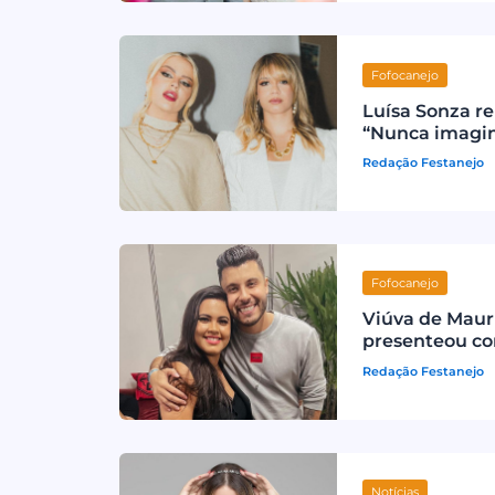
Fofocanejo
Luísa Sonza r
“Nunca imagine
Redação Festanejo
Fofocanejo
Viúva de Maurí
presenteou co
Redação Festanejo
Notícias