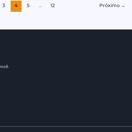
3
4
5
…
12
Próximo
→
você.