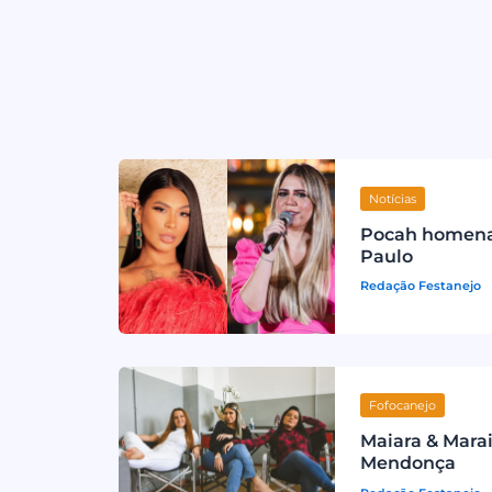
Notícias
Pocah homenag
Paulo
Redação Festanejo
Fofocanejo
Maiara & Mara
Mendonça