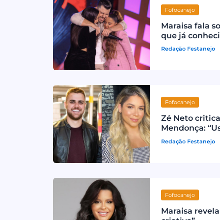
Fofocanejo
Maraisa fala s
que já conheci
Redação Festanejo
Fofocanejo
Zé Neto critica
Mendonça: “U
Redação Festanejo
Fofocanejo
Maraisa revela