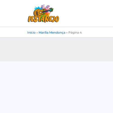
Ir
para
o
conteúdo
Início
»
Marília Mendonça
»
Página 4