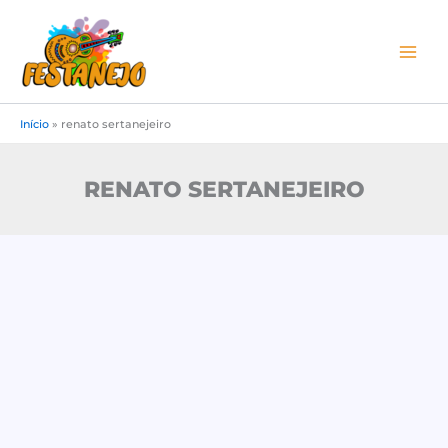
Ir
para
o
conteúdo
Início
»
renato sertanejeiro
RENATO SERTANEJEIRO